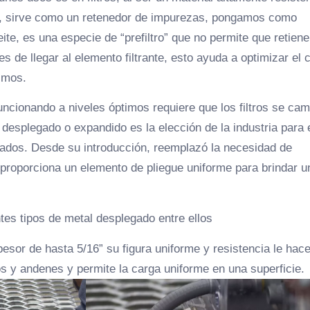
s, sirve como un retenedor de impurezas, pongamos como
ite, es una especie de “prefiltro” que no permite que retiene
es de llegar al elemento filtrante, esto ayuda a optimizar el c
smos.
cionando a niveles óptimos requiere que los filtros se cam
l desplegado o expandido es la elección de la industria para 
isados. Desde su introducción, reemplazó la necesidad de
 proporciona un elemento de pliegue uniforme para brindar u
s tipos de metal desplegado entre ellos
esor de hasta 5/16” su figura uniforme y resistencia le hac
los y andenes y permite la carga uniforme en una superficie