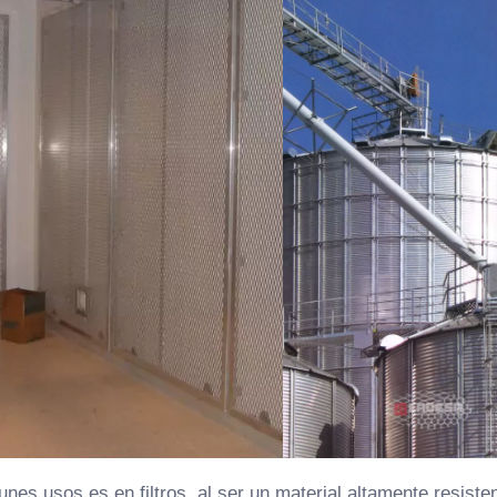
es usos es en filtros, al ser un material altamente resiste