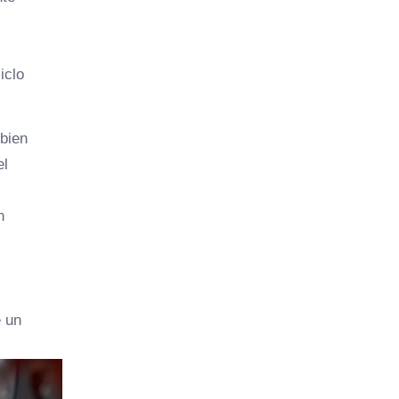
iclo
bien
el
n
e un
.