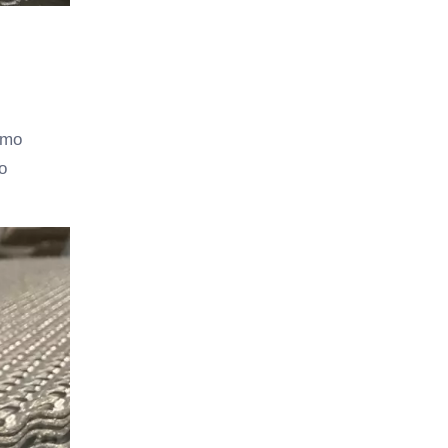
omo
o