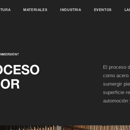
CTURA
MATERIALES
INDUSTRIA
EVENTOS
LA
INMERSIÓN?
OCESO
El proceso d
como acero y
POR
sumergir pie
superficie r
automoción 