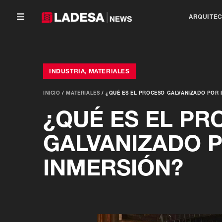
ARQUITE
INDUSTRIA
,
MATERIALES
INICIO
/
MATERIALES
/
¿QUÉ ES EL PROCESO GALVANIZADO POR 
¿QUÉ ES EL PR
GALVANIZADO 
INMERSIÓN?