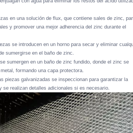
enjuagan con agua para eliminar los restos del ácido utiliza
zas en una solución de flux, que contiene sales de zinc, pa
uales y promover una mejor adherencia del zinc durante el
iezas se introducen en un horno para secar y eliminar cualqu
e sumergirse en el baño de zinc.
 se sumergen en un baño de zinc fundido, donde el zinc se
l metal, formando una capa protectora.
as piezas galvanizadas se inspeccionan para garantizar la
y se realizan detalles adicionales si es necesario.