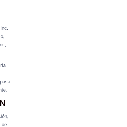
inc.
so,
nc,
ria
 pasa
nte.
ÓN
ión,
s de